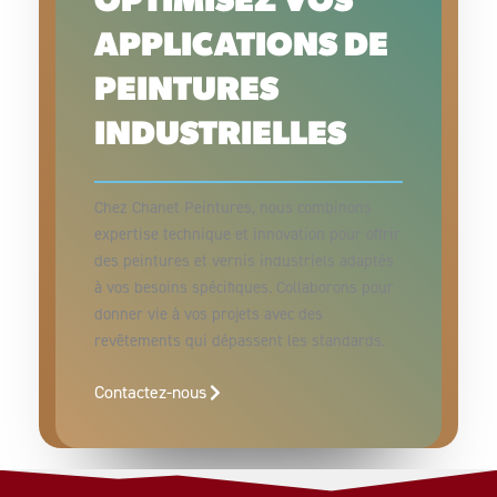
OPTIMISEZ VOS
APPLICATIONS DE
PEINTURES
INDUSTRIELLES
Chez Chanet Peintures, nous combinons
expertise technique et innovation pour offrir
des peintures et vernis industriels adaptés
à vos besoins spécifiques. Collaborons pour
donner vie à vos projets avec des
revêtements qui dépassent les standards.
Contactez-nous