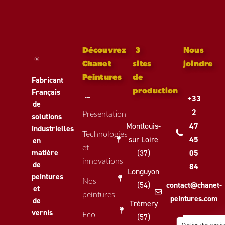
Découvrez
3
Nous
Chanet
sites
joindre
Peintures
de
Fabricant
Français
production
+33
de
2
Présentation
solutions
Montlouis-
47
industrielles
Technologies
sur Loire
45
en
et
matière
(37)
05
innovations
de
84
Longuyon
peintures
Nos
(54)
contact@chanet-
et
peintures
peintures.com
de
Trémery
vernis
Eco
(57)
F
L