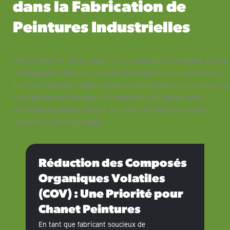
dans la Fabrication de
Peintures Industrielles
Chez Chanet Peintures, nous nous investissons pleinement dans le
développement durable, conscient de l’impact que notre secteur a
sur l’environnement. Notre processus de fabrication de peintures et
notre gestion du stockage sont optimisés pour limiter notre
empreinte écologique, faisant de Chanet Peintures un acteur
respectueux et responsable.
Réduction des Composés
Organiques Volatiles
(COV) : Une Priorité pour
Chanet Peintures
En tant que fabricant soucieux de