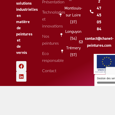
2
Présentation
solutions
Montlouis-
47
industrielles
Technologies
sur Loire
45
en
et
matière
(37)
05
innovations
de
84
Longuyon
peintures
Nos
(54)
contact@chanet-
et
peintures
peintures.com
de
Trémery
vernis
Eco
(57)
F
L
responsable
a
i
c
n
Contact
e
k
b
e
Gestion des se
o
d
o
i
k
n