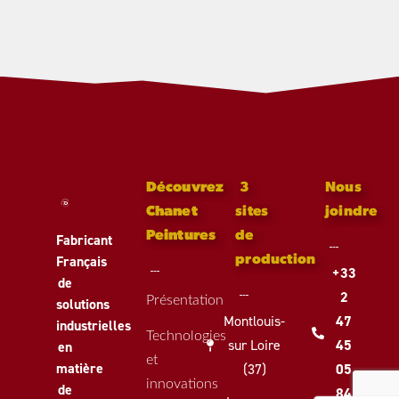
Découvrez
3
Nous
Chanet
sites
joindre
Peintures
de
Fabricant
Français
production
+33
de
2
Présentation
solutions
Montlouis-
47
industrielles
Technologies
sur Loire
45
en
et
matière
(37)
05
innovations
de
84